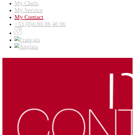
My Chefs
My Service
My Contact
+33 (0)6 80 86 46 96